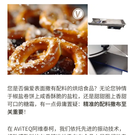
您是否偏爱表面撒有配料的烘焙食品？无论您钟情
于椒盐卷饼上咸香酥脆的盐粒，还是甜甜圈上香甜
可口的糖霜，有一点毋庸置疑：
精准的配料撒布至
关重要
！
在 AViTEQ阿维泰柯，我们依托先进的振动技术，