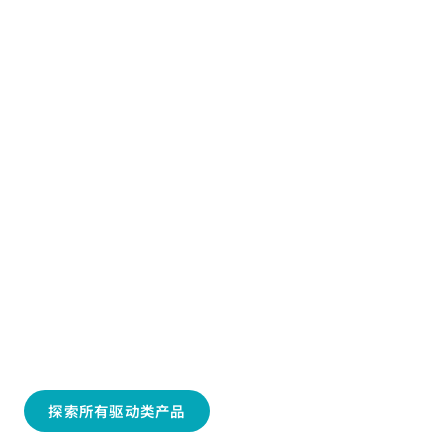
Teileförderantrieb
Erfahren Sie hier mehr über unsere
Teileförderantriebe
探索所有驱动类产品