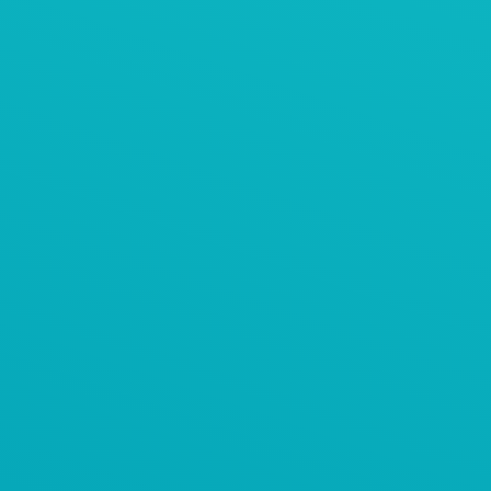
塑料粒子预混仓的进料系统
AViTEQ阿维泰柯案例
水泥保护性筛分