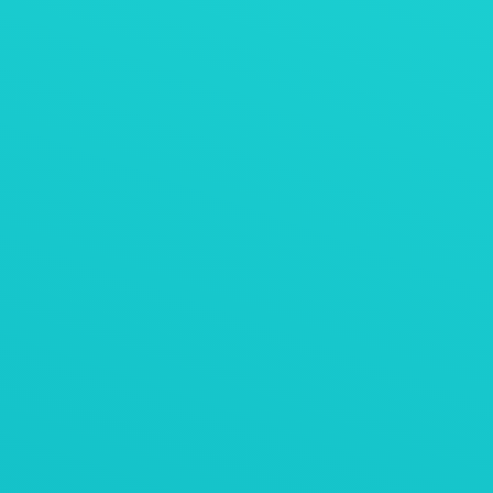
AViTEQ阿维泰柯案例
用于脆什锦麦片冷却的振动垂直提升机