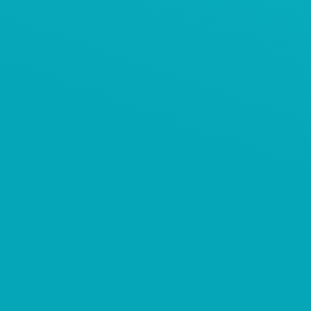
AViTEQ案例
饲料添加剂保护筛分系统