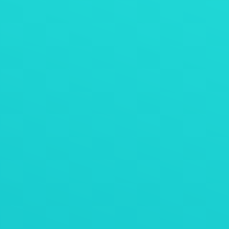
AViTEQ阿维泰柯案例
带振动给料机的直接还原铁(DRI)专用皮带称重
给料机
AViTEQ案例
石灰石料仓排料