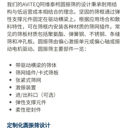
我们的AViTEQ阿维泰柯圆振筛的设计秉承耐用结
构与低运营成本相结合的理念。坚固的筛框通过弹
性支撑元件固定在驱动横梁上。根据应用场合和散
料特性，可在筛框内安装各种材质的筛网插件。常
见的筛板材质包括聚氨酯、弹簧钢、不锈钢、条缝
筛和冲孔板。圆振筛由偏心激振单元或偏心轴或振
动电机驱动。圆振筛主要部件一览：
带驱动横梁的筛体
筛网插件/卡式筛板
张紧式筛网
激振装置
进/出料口（可选）
弹性支撑元件
柔性密封件
定制化圆振筛设计