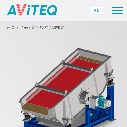
EN
首页
产品
/
筛分技术
/
圆振筛