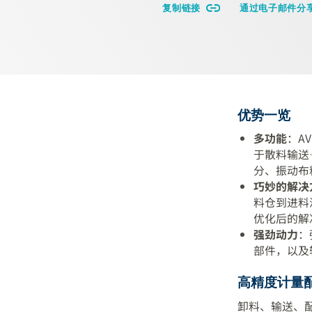
复制链接
通过电子邮件分
优势一览
多功能
：A
于散料输送
分、振动布
巧妙的解决
料仓到进料
优化后的解
强劲动力
：
部件，以及
高精度计量
卸料、输送、配