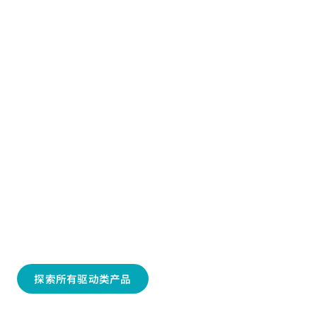
仓壁振动器
更多关于AViTEQ仓壁振动器的信息，请点
击下方了解更多
探索所有驱动类产品