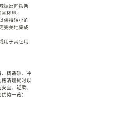
减振反向摆架
周围环境。
以保持较小的
更完美地集成
或用于其它用
屑、铸造砂、冲
沟槽清理耗时以
能安全、轻柔、
的优势一览：