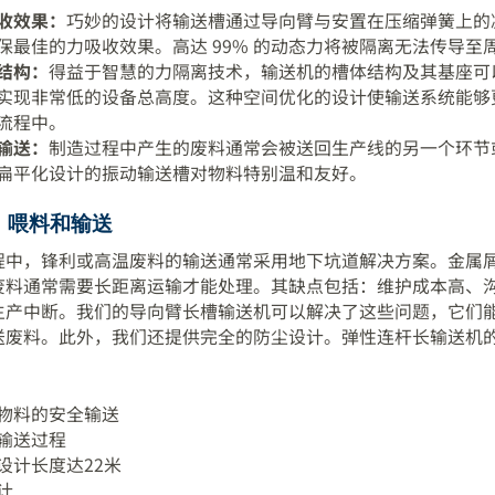
收效果：
巧妙的设计将输送槽通过导向臂与安置在压缩弹簧上的
保最佳的力吸收效果。高达 99% 的动态力将被隔离无法传导至
结构：
得益于智慧的力隔离技术，输送机的槽体结构及其基座可
实现非常低的设备总高度。这种空间优化的设计使输送系统能够
流程中。
输送：
制造过程中产生的废料通常会被送回生产线的另一个环节
扁平化设计的振动输送槽对物料特别温和友好。
、喂料和输送
程中，锋利或高温废料的输送通常采用地下坑道解决方案。金属
废料通常需要长距离运输才能处理。其缺点包括：维护成本高、
生产中断。我们的导向臂长槽输送机可以解决了这些问题，它们
送废料。此外，我们还提供完全的防尘设计。弹性连杆长输送机
物料的安全输送
输送过程
设计长度达22米
计