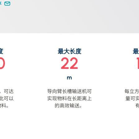
享
度
最大长度
最
0
22
m
，可达
导向臂长槽输送机可
每立方
因此可以
实现物料在长距离上
量可
物料。
的高效输送。