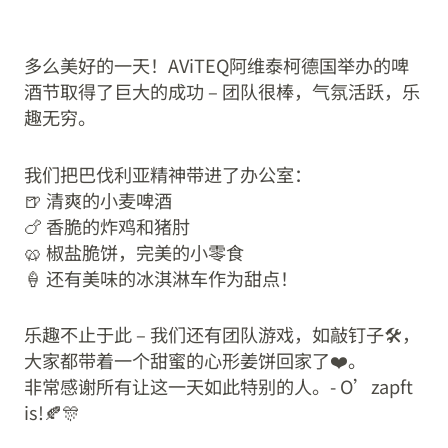
多么美好的一天！AViTEQ阿维泰柯德国举办的啤
酒节取得了巨大的成功 – 团队很棒，气氛活跃，乐
趣无穷。
我们把巴伐利亚精神带进了办公室：
🍺 清爽的小麦啤酒
🍗 香脆的炸鸡和猪肘
🥨 椒盐脆饼，完美的小零食
🍦 还有美味的冰淇淋车作为甜点！
乐趣不止于此 – 我们还有团队游戏，如敲钉子🛠️，
大家都带着一个甜蜜的心形姜饼回家了❤️。
非常感谢所有让这一天如此特别的人。- O’zapft
is!🍂🎊