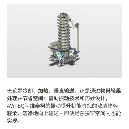
无论是
冷却
、
加热
、
垂直输送
，还是通过
物料轻柔
处理
并
节省空间
：借助
振动技术
和巧妙设计，
AViTEQ阿维泰柯的振动提升机能将您的散装物料
轻柔、洁净地
向上输送 – 即便是在狭窄空间内也能
实现。